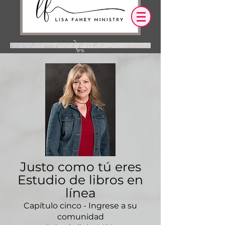
Iniciar sesión
OUR DESIRE IS THAT EVERYTHING WE
SAY,
WRITE,
OR DO LEADS YOU TO AN ENCOUNTER
WITH CHRIST.
Justo como tú eres
Estudio de libros en
línea
Capítulo cinco - Ingrese a su
comunidad