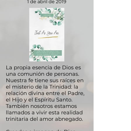
1 de abril de 2019
La propia esencia de Dios es
una comunión de personas.
Nuestra fe tiene sus raíces en
el misterio de la Trinidad: la
relación divina entre el Padre,
el Hijo y el Espíritu Santo.
También nosotros estamos
llamados a vivir esta realidad
trinitaria del amor abnegado.