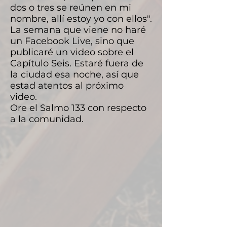
dos o tres se reúnen en mi
nombre, allí estoy yo con ellos".
La semana que viene no haré
un Facebook Live, sino que
publicaré un video sobre el
Capítulo Seis. Estaré fuera de
la ciudad esa noche, así que
estad atentos al próximo
video.
Ore el Salmo 133 con respecto
a la comunidad.