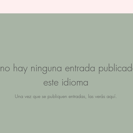
no hay ninguna entrada publicad
este idioma
Una vez que se publiquen entradas, las verás aquí.